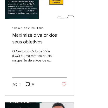
1 de out. de 2024
∙
1
min
Maximize o valor dos
seus objetivos
O Custo do Ciclo de Vida
(LCC) é uma métrica crucial
na gestão de ativos de uma
organização, pois oferece
uma perspectiva
abrangente dos...
1
0