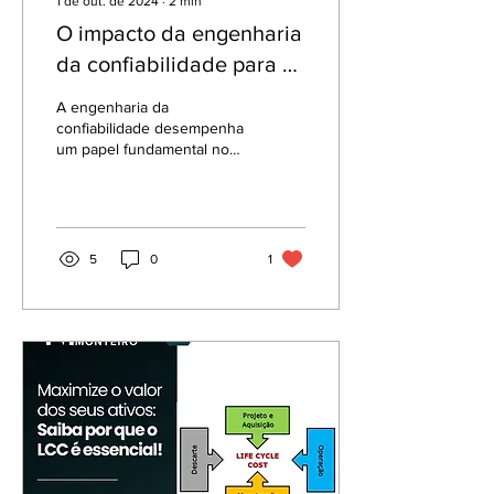
1 de out. de 2024
∙
2
min
O impacto da engenharia
da confiabilidade para a
análise do ciclo da vida
A engenharia da
confiabilidade desempenha
um papel fundamental no
cálculo do Custo do Ciclo
de Vida (LCC) ao fornecer
insights e técnicas...
5
0
1