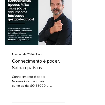
1 de out. de 2024
∙
1
min
Conhecimento é poder.
Saiba quais os
documentosbásicos da
Conhecimento é poder!
gestão de ativos.
Normas internacionais
como as da ISO 55000 e o
Landscape da Gestão de
Ativos do GFMAM são
fundamentais para...