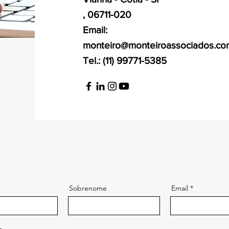
, 06711-020
Email:
monteiro@monteiroassociados.co
Tel.: (11) 99771-5385
Sobrenome
Email