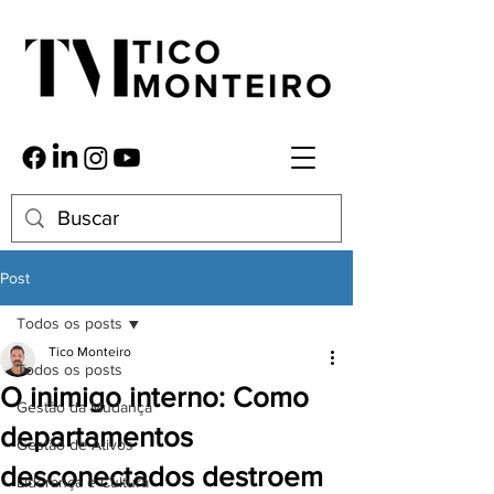
Post
Todos os posts
Tico Monteiro
Todos os posts
O inimigo interno: Como
Gestão da Mudança
departamentos
Gestão de Ativos
desconectados destroem
Liderança e Cultura