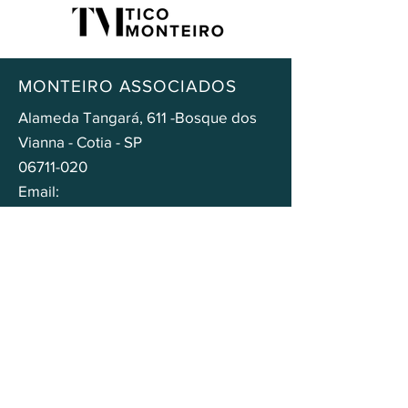
MONTEIRO ASSOCIADOS
Alameda Tangará, 611 -Bosque dos
Vianna - Cotia - SP
06711-020
Email:
monteiro@monteiroassociados.com
Tel.:
(11) 99771-5385
SOCIAL
Política de Privacidade
Política de Cookies