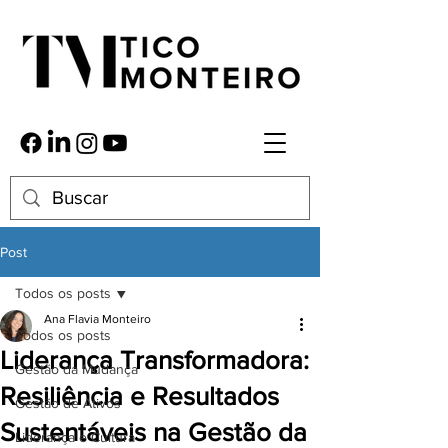
Post
Todos os posts
Ana Flavia Monteiro
Todos os posts
Liderança Transformadora:
Gestão da Mudança
Resiliência e Resultados
Gestão de Ativos
Sustentáveis na Gestão da
Liderança e Cultura